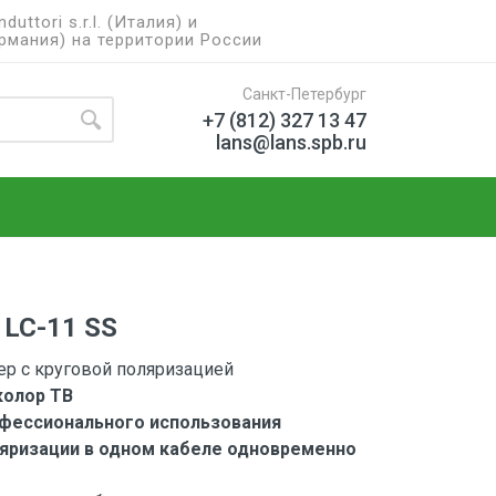
ttori s.r.l. (Италия) и
рмания) на территории России
Санкт-Петербург
+7 (812) 327 13 47
lans@lans.spb.ru
 LC-11 SS
ер с круговой поляризацией
колор ТВ
фессионального использования
яризации в одном кабеле одновременно