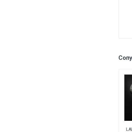
Соп
LA