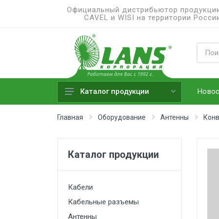
Официальный дистрибьютор продукци
CAVEL и WISI на территории Росси
Новос
Каталог продукции
Кабели
Главная
Оборудование
Антенны
Конв
Кабельные разъемы
Антенны
Каталог продукции
Пассивные элементы
кабельных сетей
Кабели
Активные элементы антенно-
кабельных сетей
Кабельные разъемы
Антенны
Роутеры и модемы