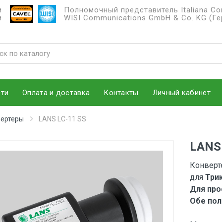
и
Полномочный представитель Italiana Condu
и
WISI Communications GmbH & Co. KG (Ге
ти
Оплата и доставка
Контакты
Личный кабинет
ертеры
LANS LC-11 SS
LANS
Конверт
для
Три
Для про
Обе пол