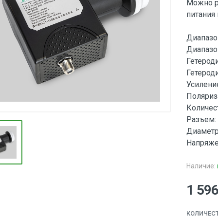
Можно р
питания 
Диапазон
Диапазон
Гетероди
Гетероди
Усиление
Поляриз
Количес
Разъем: 
Диаметр
Напряжен
Наличие:
1 59
КОЛИЧЕС