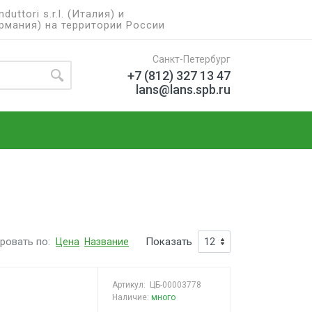
ttori s.r.l. (Италия) и
рмания) на территории России
Санкт-Петербург
+7 (812) 327 13 47
lans@lans.spb.ru
ровать по:
Показать
Цена
Название
Артикул:
ЦБ-00003778
Наличие:
много