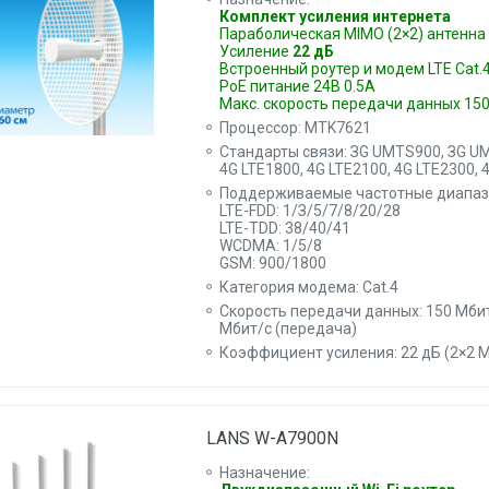
Комплект усиления интернета
Параболическая MIMO (2×2) антенна
Усиление
22 дБ
Встроенный роутер и модем LTE Cat.
PoE питание 24В 0.5A
Макс. скорость передачи данных 15
Процессор: MTK7621
Стандарты связи: ЗG UMTS900, ЗG UM
4G LTE1800, 4G LTE2100, 4G LTE2300, 
Поддерживаемые частотные диапазон
LTE-FDD: 1/З/5/7/8/20/28
LTE-TDD: 38/40/41
WCDMA: 1/5/8
GSM: 900/1800
Категория модема: Cat.4
Скорость передачи данных: 150 Мбит
Мбит/c (передача)
Коэффициент усиления: 22 дБ (2×2 
LANS W-A7900N
Назначение: