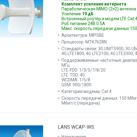
Комплект усиления интернета
Параболическая MIMO (2×2) антенна
Усиление
19 дБ
Встроенный роутер и модем LTE Cat.
PoE питание 24В 0.5A
Макс. скорость передачи данных 15
Архитектура: MIPSBE
Процессор: MTK7628N
Стандарты связи: ЗG UMTS900, ЗG UM
4G LTE1800, 4G LTE2100, 4G LTE2300, 
Поддерживаемые частотные диапазо
МГц
LTE-FDD: 1/З/5/7/8/20
LTE-TDD: 40
WCDMA: 1/5/8
GSM: 900/1800
Категория модема: Cat.4
Скорость передачи данных: 150 Мбит
Мбит/c (передача)
LANS WCAP-WS
Назначение: