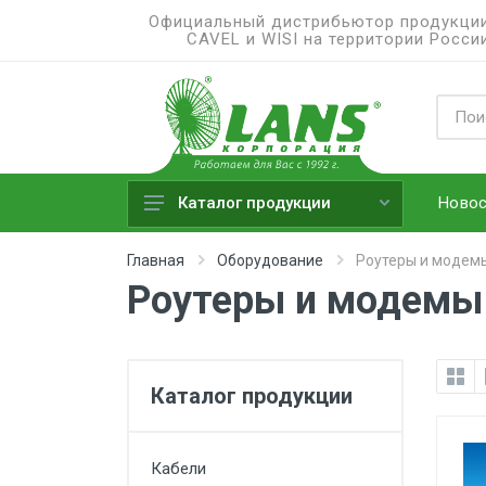
Официальный дистрибьютор продукци
CAVEL и WISI на территории Росси
Новос
Каталог продукции
Кабели
Главная
Оборудование
Роутеры и модем
Роутеры и модемы
Кабельные разъемы
Антенны
Пассивные элементы
кабельных сетей
Каталог продукции
Активные элементы антенно-
кабельных сетей
Кабели
Роутеры и модемы