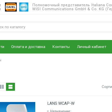
и
Полномочный представитель Italiana Condu
и
WISI Communications GmbH & Co. KG (Ге
ти
Оплата и доставка
Контакты
Личный кабинет
ы
Сорти
LANS WCAP-W
Назначение: