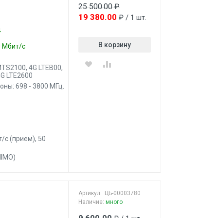
25 500.00 ₽
19 380.00
₽ / 1 шт.
4
В корзину
0 Мбит/с
TS2100, 4G LTEB00,
4G LTE2600
ы: 698 - 3800 МГц.
/c (прием), 50
MIMO)
Артикул:
ЦБ-00003780
Наличие:
много