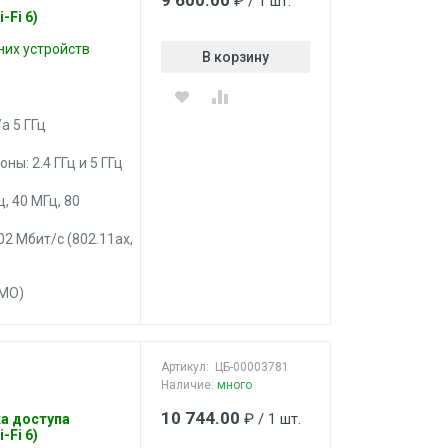
9 600.00
₽ / 1 шт.
-Fi 6)
них устройств
В корзину
a 5 ГГц
: 2.4 ГГц и 5 ГГц
, 40 МГц, 80
02 Мбит/с (802.11ax,
IMO)
Артикул:
ЦБ-00003781
Наличие:
много
10 744.00
₽ / 1 шт.
а доступа
-Fi 6)