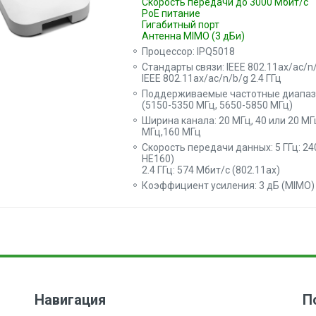
Скорость передачи до 3000 Мбит/с
PoE питание
Гигабитный порт
Антенна MIMO (3 дБи)
Процессор: IPQ5018
Стандарты связи: IEEE 802.11ax/ac/n/
IEEE 802.11ax/aс/n/b/g 2.4 ГГц
Поддерживаемые частотные диапазоны
(5150-5350 МГц, 5650-5850 МГц)
Ширина канала: 20 МГц, 40 или 20 МГц
МГц,160 МГц
Скорость передачи данных: 5 ГГц: 24
HE160)
2.4 ГГц: 574 Мбит/с (802.11ax)
Коэффициент усиления: 3 дБ (MIMO)
Навигация
П