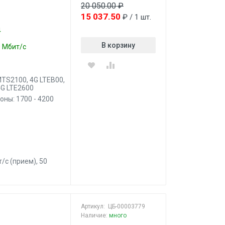
20 050.00 ₽
15 037.50
₽ / 1 шт.
4
В корзину
0 Мбит/с
TS2100, 4G LTEB00,
4G LTE2600
ны: 1700 - 4200
/c (прием), 50
Артикул:
ЦБ-00003779
Наличие:
много