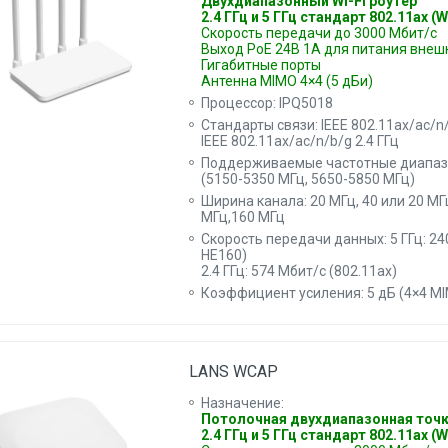
Двухдиапазонный Wi-Fi роутер
2.4 ГГц и 5 ГГц стандарт 802.11ax (Wi
Скорость передачи до 3000 Мбит/с
Выход PoE 24В 1А для питания внеш
Гигабитные порты
Антенна MIMO 4×4 (5 дБи)
Процессор: IPQ5018
Стандарты связи: IEEE 802.11ax/ac/n/
IEEE 802.11ax/aс/n/b/g 2.4 ГГц
Поддерживаемые частотные диапазоны
(5150-5350 МГц, 5650-5850 МГц)
Ширина канала: 20 МГц, 40 или 20 МГц
МГц,160 МГц
Скорость передачи данных: 5 ГГц: 24
HE160)
2.4 ГГц: 574 Мбит/с (802.11ax)
Коэффициент усиления: 5 дБ (4×4 M
LANS WCAP
Назначение:
Потолочная двухдиапазонная точк
2.4 ГГц и 5 ГГц стандарт 802.11ax (Wi