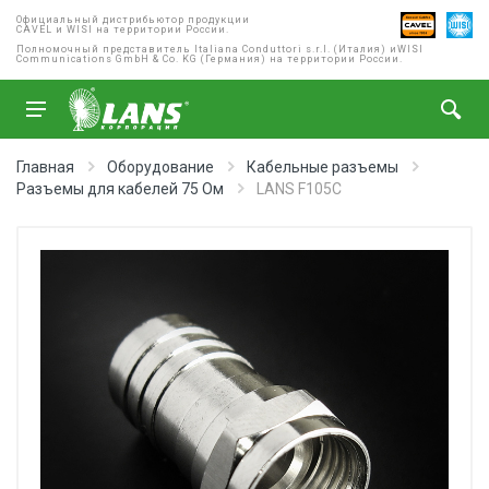
Официальный дистрибьютор продукции
CAVEL и WISI на территории России.
Полномочный представитель Italiana Conduttori s.r.l. (Италия) и
WISI
Communications GmbH & Co. KG (Германия) на территории России.
Главная
Оборудование
Кабельные разъемы
Разъемы для кабелей 75 Ом
LANS F105C