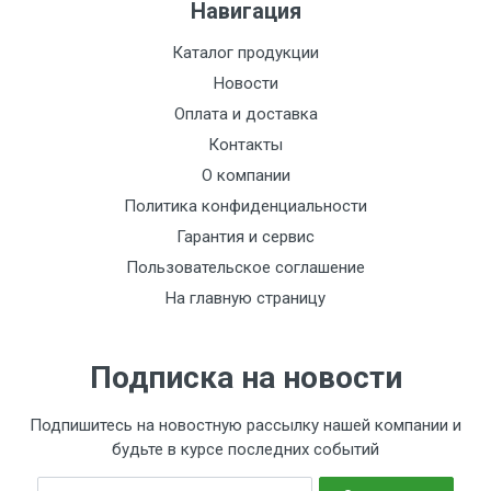
Навигация
Каталог продукции
Новости
Оплата и доставка
Контакты
О компании
Политика конфиденциальности
Гарантия и сервис
Пользовательское соглашение
На главную страницу
ВНИМАНИЕ !
Все кабельные разъемы марки LANS коренным
Подписка на новости
образом отличаются от сходной по внешнему
виду низкокачественной продукции, которой
Подпишитесь на новостную рассылку нашей компании и
будьте в курсе последних событий
заполнены многие супермаркеты
строительного профиля, а также магазины
E-mail