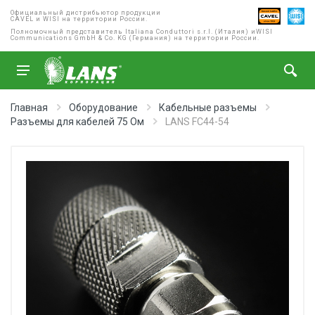
Официальный дистрибьютор продукции
CAVEL и WISI на территории России.
Полномочный представитель Italiana Conduttori s.r.l. (Италия) и
WISI
Communications GmbH & Co. KG (Германия) на территории России.
Главная
Оборудование
Кабельные разъемы
Разъемы для кабелей 75 Ом
LANS FС44-54