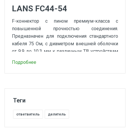
LANS FС44-54
F-коннектор с пином премиум-класса с
повышенной прочностью соединения.
Предназначен для подключения стандартного
кабеля 75 Ом, с диаметром внешней оболочки
от 9.9 до 10.3 мм к различным ТВ устройствам
(делители, усилители, антенны).
Подробнее
ВНИМАНИЕ
важная информация
Теги
Тип разъема
ответвитель
делитель
F-разъем с пином
Для кабелей с диаметром внешней оболочки